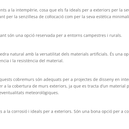
ts a la intempèrie, cosa que els fa ideals per a exteriors per la se
ant per la senzillesa de col·locació com per la seva estètica minimali
tant són una opció reservada per a entorns campestres i rurals.
dra natural amb la versatilitat dels materials artificials. És una
cia i la resistència del material.
 Aquests cobremurs són adequats per a projectes de disseny en inte
r a la cobertura de murs exteriors, ja que es tracta d’un material 
es eventualitats meteorològiques.
s a la corrosió i ideals per a exteriors. Són una bona opció per a c