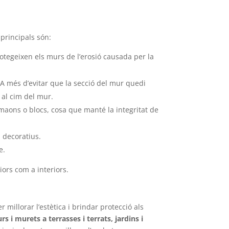
 principals són:
otegeixen els murs de l’erosió causada per la
 A més d’evitar que la secció del mur quedi
t al cim del mur.
e maons o blocs, cosa que manté la integritat de
s decoratius.
e.
ors com a interiors.
r millorar l’estètica i brindar protecció als
s i murets a terrasses i terrats, jardins i