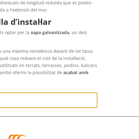
ndividuals de longitud reduïda que es poden
da a l’extensió del mur.
a d’instal·lar
és optar per la
xapa galvanitzada
, un dels
n una màxima resistència davant de tot tipus
 qual cosa redueix el cost de la instal·lació.
litzats en terrats, terrasses, jardins, balcons
També oferim la possibilitat de
acabat amb