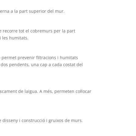
erna a la part superior del mur.
e recorre tot el cobremurs per la part
i les humitats.
 permet prevenir filtracions i humitats
r dos pendents, una cap a cada costat del
liscament de laigua. A més, permeten col·locar
 disseny i construcció i gruixos de murs.