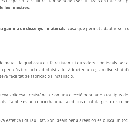
tes i espais a l’aire lliure. També poden ser utilitzats en interiors,
e les finestres
.
ia gamma de dissenys i materials
, cosa que permet adaptar-se a di
metall, la qual cosa els fa resistents i duradors. Són ideals per a
o per a ús terciari o administratiu. Admeten una gran diversitat d’u
 seva facilitat de fabricació i instal·lació.
eva solidesa i resistència. Són una elecció popular en tot tipus de
ssats. També és una opció habitual a edificis d’habitatges, d’ús comer
a estètica i durabilitat. Són ideals per a àrees on es busca un toc 