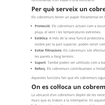
Per què serveix un cobre
Els cobremurs tenen un paper fonamental en la c
Protecció
: Els cobremurs actuen com a escut
pluja, el vent i les temperatures extremes.
Estètica
: A més de la seva funció protectora
visible per la part superior, poden servir com
Evitar filtracions
: Els cobremurs són efectius
les parets a llarg termini.
Suport
: També poden ser utilitzats com a ba
Reforç
: Els cobremurs contribueixen a l’esta
Aquestes funcions fan que els cobremurs siguin
On es col·loca un cobre
La ubicació d’un cobremurs depèn de les neces
murs que es troben a la intempèrie. En aquest