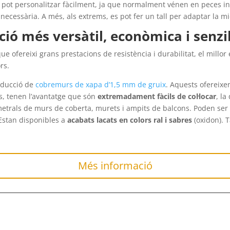
 pot personalitzar fàcilment, ja que normalment vénen en peces i
necessària. A més, als extrems, es pot fer un tall per adaptar la mi
ó més versàtil, econòmica i senzill
 ofereixi grans prestacions de resistència i durabilitat, el millor 
rs.
roducció de
cobremurs de xapa d’1,5 mm de gruix
. Aquests ofereixe
s, tenen l’avantatge que són
extremadament fàcils de col·locar
, la
trals de murs de coberta, murets i ampits de balcons. Poden ser uti
 Estan disponibles a
acabats lacats en colors ral i sabres
(oxidon). 
Més informació