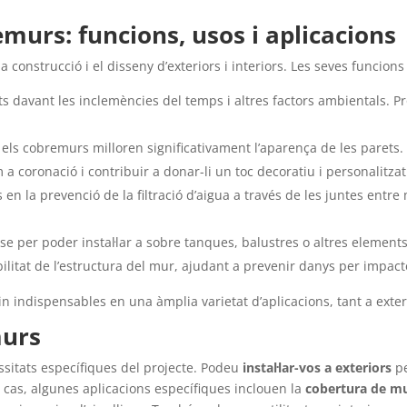
murs: funcions, usos i aplicacions
onstrucció i el disseny d’exteriors i interiors. Les seves funcions
s davant les inclemències del temps i altres factors ambientals. Pr
, els cobremurs milloren significativament l’aparença de les parets.
 a coronació i contribuir a donar-li un toc decoratiu i personalitza
 en la prevenció de la filtració d’aigua a través de les juntes entr
se per poder instal·lar a sobre tanques, balustres o altres element
bilitat de l’estructura del mur, ajudant a prevenir danys per impact
 indispensables en una àmplia varietat d’aplicacions, tant a exteri
murs
sitats específiques del projecte. Podeu
instal·lar-vos a exteriors
pe
 cas, algunes aplicacions específiques inclouen la
cobertura de mur