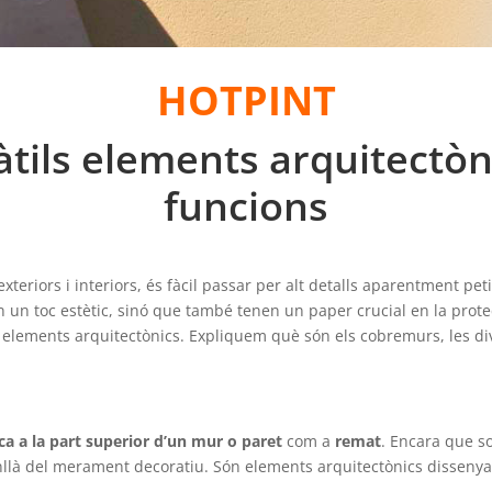
HOTPINT
tils elements arquitectòni
funcions
’exteriors i interiors, és fàcil passar per alt detalls aparentment p
un toc estètic, sinó que també tenen un paper crucial en la protecc
elements arquitectònics. Expliquem què són els cobremurs, les dive
ca a la part superior d’un mur o paret
com a
remat
. Encara que s
là del merament decoratiu. Són elements arquitectònics dissenyats 