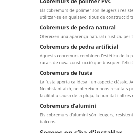
Cobremurs de polímer PVC
Els cobremurs de polímer són lleugers i resisten
utilitzar-se en qualsevol tipus de construcció t
Cobremurs de pedra natural
Ofereixen una aparença natural i rústica, per 
Cobremurs de pedra artificial
Aquests cobremurs combinen l’estètica de la pe
rurals de nova construcció que busquen l’eficièn
Cobremurs de fusta
La fusta aporta calidesa i un aspecte clàssic.
No obstant això, no ofereixen bons resultats pe
facilitat a causa de la pluja, la humitat i altr
Cobremurs d’alumini
Els cobremurs d’alumini són lleugers, resistent
balcons.
Segons on s’ha d’instal·lar