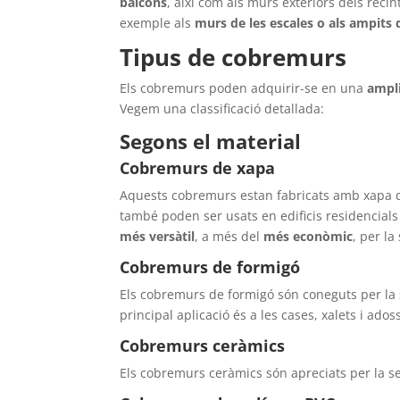
balcons
, així com als murs exteriors dels recin
exemple als
murs de les escales o als ampits d
Tipus de cobremurs
Els cobremurs poden adquirir-se en una
ampl
Vegem una classificació detallada:
Segons el material
Cobremurs de xapa
Aquests cobremurs estan fabricats amb xapa de 
també poden ser usats en edificis residencials 
més versàtil
, a més del
més econòmic
, per la
Cobremurs de formigó
Els cobremurs de formigó són coneguts per la s
principal aplicació és a les cases, xalets i ado
Cobremurs ceràmics
Els cobremurs ceràmics són apreciats per la sev