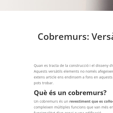
Cobremurs: Versà
Quan es tracta de la construcció i el disseny d
Aquests versàtils elements no només afegeixen 
extens article ens endinsem a fons en aquests 
pots trobar.
Què és un cobremurs?
Un cobremurs és un
revestiment que es col·lo
compleixen múltiples funcions que van més enl
funcionalitat d’un espai o una edificació.