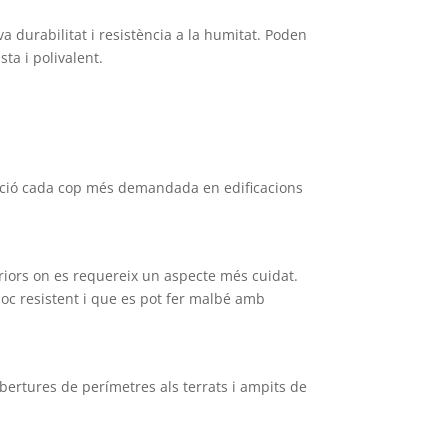
va durabilitat i resistència a la humitat. Poden
sta i polivalent.
 opció cada cop més demandada en edificacions
riors on es requereix un aspecte més cuidat.
poc resistent i que es pot fer malbé amb
obertures de perímetres als terrats i ampits de