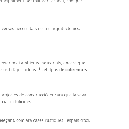
 principalment per millorar l’acabat, com per
verses necessitats i estils arquitectònics.
 exteriors i ambients industrials, encara que
sos i d’aplicacions. És el tipus
de cobremurs
 projectes de construcció, encara que la seva
cial o d’oficines.
elegant, com ara cases rústiques i espais d’oci.