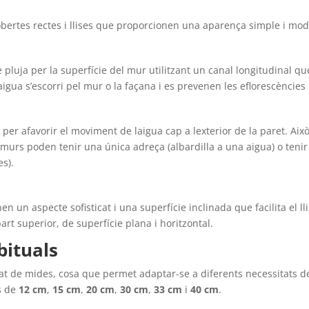
 cobertes rectes i llises que proporcionen una aparença simple i mod
pluja per la superfície del mur utilitzant un canal longitudinal qu
igua s’escorri pel mur o la façana i es prevenen les eflorescències 
r afavorir el moviment de laigua cap a lexterior de la paret. Això
murs poden tenir una única adreça (albardilla a una aigua) o teni
es).
 un aspecte sofisticat i una superfície inclinada que facilita el l
rt superior, de superfície plana i horitzontal.
bituals
t de mides, cosa que permet adaptar-se a diferents necessitats de
s de
12 cm
,
15 cm
,
20 cm
,
30 cm
,
33 cm
i
40 cm
.