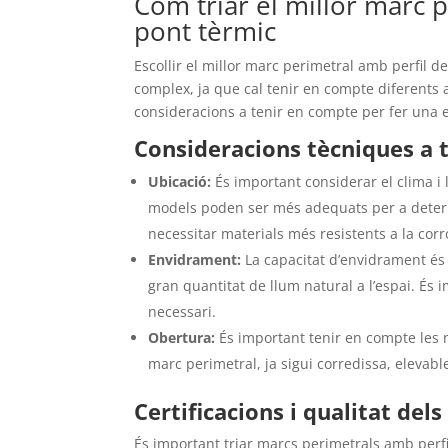
Com triar el millor marc 
pont tèrmic
Escollir el millor marc perimetral amb perfil 
complex, ja que cal tenir en compte diferents 
consideracions a tenir en compte per fer una 
Consideracions tècniques a 
Ubicació:
És important considerar el clima i
models poden ser més adequats per a deter
necessitar materials més resistents a la corr
Envidrament:
La capacitat d’envidrament és
gran quantitat de llum natural a l’espai. És 
necessari.
Obertura:
És important tenir en compte les ne
marc perimetral, ja sigui corredissa, elevabl
Certificacions i qualitat del
És important triar marcs perimetrals amb perf