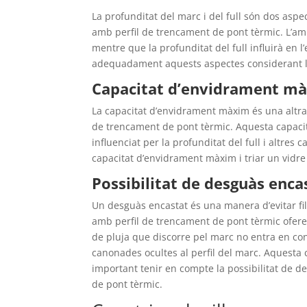
La profunditat del marc i del full són dos asp
amb perfil de trencament de pont tèrmic. L’amp
mentre que la profunditat del full influirà en l’
adequadament aquests aspectes considerant le
Capacitat d’envidrament m
La capacitat d’envidrament màxim és una altra 
de trencament de pont tèrmic. Aquesta capacitat
influenciat per la profunditat del full i altres
capacitat d’envidrament màxim i triar un vidre
Possibilitat de desguàs enca
Un desguàs encastat és una manera d’evitar filt
amb perfil de trencament de pont tèrmic oferei
de pluja que discorre pel marc no entra en cont
canonades ocultes al perfil del marc. Aquesta 
important tenir en compte la possibilitat de 
de pont tèrmic.