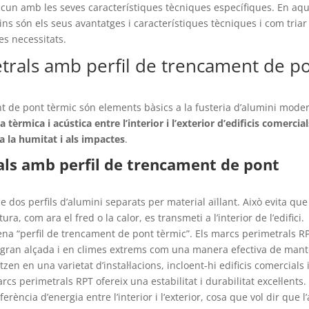
scun amb les seves característiques tècniques específiques. En aq
ns són els seus avantatges i característiques tècniques i com triar
es necessitats.
trals amb perfil de trencament de p
t de pont tèrmic són elements bàsics a la fusteria d’alumini mode
èrmica i acústica entre l’interior i l’exterior d’edificis comercial
 a la humitat i als impactes
.
als amb perfil de trencament de pont
de dos perfils d’alumini separats per material aïllant. Això evita que
ura, com ara el fred o la calor, es transmeti a l’interior de l’edifici.
ena “perfil de trencament de pont tèrmic”. Els marcs perimetrals R
de gran alçada i en climes extrems com una manera efectiva de mant
tzen en una varietat d’instal·lacions, incloent-hi edificis comercials 
cs perimetrals RPT ofereix una estabilitat i durabilitat excel·lents. 
ència d’energia entre l’interior i l’exterior, cosa que vol dir que l’