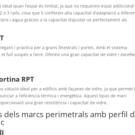
ideal quan l’espai és limitat, ja que no requereix espai addicional
2 o 3 rails, cosa que li confereix alta capacitat d’adaptació a difere
aire i aigua gràcies a la capacitat d’ajustar-se perfectament als
PT
egant i pràctica per a grans finestrals i portes. Amb el sistema
l full suspès a l’aire. Ofereix una gran capacitat de vidre i excel·le
ortina RPT
a solució ideal per a edificis amb façanes de vidre, ja que permet 
unciar a l’eficiència tèrmica i energètica. Aquest tipus de marc
roporcionant una gran resistència i capacitat de vidre.
s dels marcs perimetrals amb perfil 
ic
ll