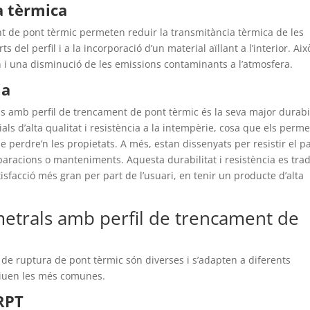
a tèrmica
t de pont tèrmic permeten reduir la transmitància tèrmica de les
s del perfil i a la incorporació d’un material aïllant a l’interior. Aix
n i una disminució de les emissions contaminants a l’atmosfera.
ia
s amb perfil de trencament de pont tèrmic és la seva major durabil
als d’alta qualitat i resistència a la intempèrie, cosa que els perme
 perdre’n les propietats. A més, estan dissenyats per resistir el p
paracions o manteniments. Aquesta durabilitat i resistència es tra
tisfacció més gran per part de l’usuari, en tenir un producte d’alta
metrals amb perfil de trencament de
 de ruptura de pont tèrmic són diverses i s’adapten a diferents
criuen les més comunes.
RPT