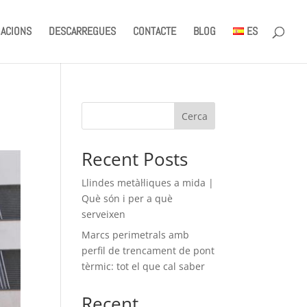
ACIONS
DESCARREGUES
CONTACTE
BLOG
ES
Cerca
Recent Posts
Llindes metàl·liques a mida |
Què són i per a què
serveixen
Marcs perimetrals amb
perfil de trencament de pont
tèrmic: tot el que cal saber
Recent