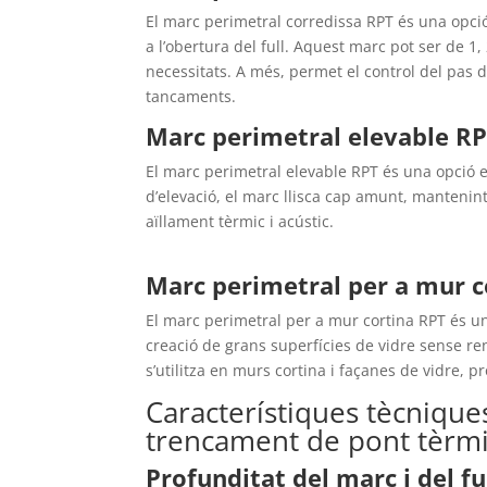
El marc perimetral corredissa RPT és una opció 
a l’obertura del full. Aquest marc pot ser de 1, 
necessitats. A més, permet el control del pas d’
tancaments.
Marc perimetral elevable R
El marc perimetral elevable RPT és una opció el
d’elevació, el marc llisca cap amunt, mantenint e
aïllament tèrmic i acústic.
Marc perimetral per a mur c
El marc perimetral per a mur cortina RPT és un
creació de grans superfícies de vidre sense ren
s’utilitza en murs cortina i façanes de vidre, p
Característiques tècnique
trencament de pont tèrm
Profunditat del marc i del fu