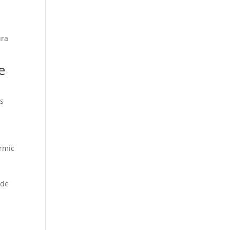
ura
e
es
èrmic
 de