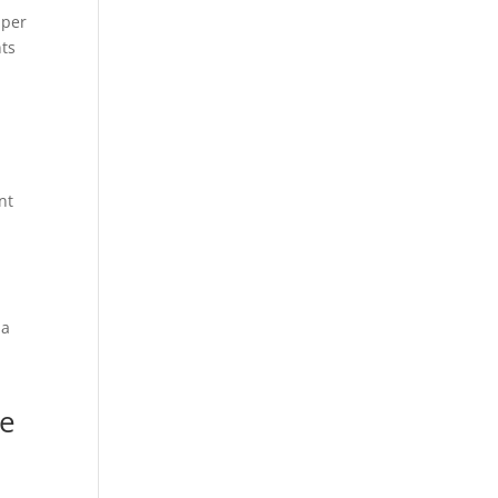
 per
nts
nt
la
de