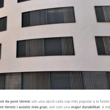
ent de pont tèrmic
són una opció cada cop més popular a la fuster
nt tèrmic i acústic més gran
, així com una
major durabilitat
. A mé