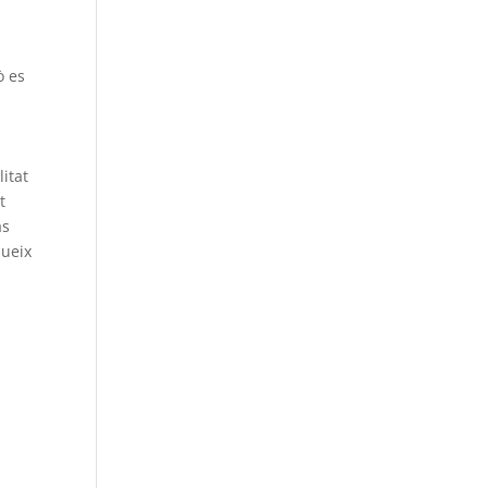
ò es
itat
t
as
dueix