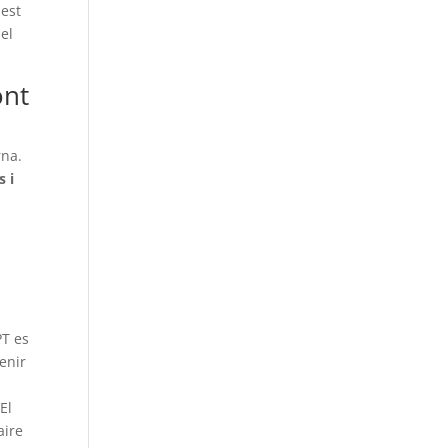
uest
 el
ont
rna.
s i
PT es
enir
i
El
aire