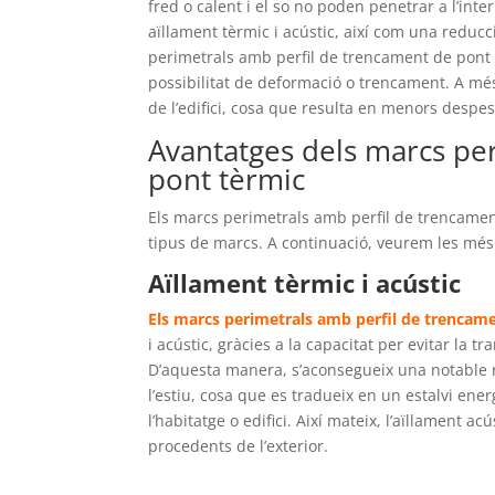
fred o calent i el so no poden penetrar a l’inter
aïllament tèrmic i acústic, així com una reducci
perimetrals amb perfil de trencament de pont 
possibilitat de deformació o trencament. A més,
de l’edifici, cosa que resulta en menors desp
Avantatges dels marcs pe
pont tèrmic
Els marcs perimetrals amb perfil de trencamen
tipus de marcs. A continuació, veurem les més
Aïllament tèrmic i acústic
Els marcs perimetrals amb perfil de trencam
i acústic, gràcies a la capacitat per evitar la tra
D’aquesta manera, s’aconsegueix una notable re
l’estiu, cosa que es tradueix en un estalvi ene
l’habitatge o edifici. Així mateix, l’aïllament ac
procedents de l’exterior.