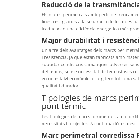
Reducció de la transmitànci
Els marcs perimetrals amb perfil de trencamen
finestres, gràcies a la separació de les dues part
tradueix en una eficiència energètica més gra
Major durabilitat i resistènc
Un altre dels avantatges dels marcs perimetral
i resistència, ja que estan fabricats amb materi
suportar condicions climàtiques adverses sense
del temps, sense necessitat de fer costoses re
en un estalvi econòmic a llarg termini i una sa
qualitat i durador.
Tipologies de marcs peri
pont tèrmic
Les tipologies de marcs perimetrals amb perfil
necessitats i projectes. A continuació, es des
Marc perimetral corredissa 