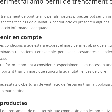
perimetral amb perfil de trencament 
de trencament de pont tèrmic per als nostres projectes pot ser un p
aspectes tècnics i de qualitat. A continuació es presenten algunes
elecció informada i adequada:
tenir en compte
 les condicions a què estarà exposat el marc perimetral, ja que alg
minades ubicacions. Per exemple, per a zones costaneres es pode
osió.
 un factor important a considerar, especialment si es necessita un
important triar un marc que suporti la quantitat i el pes de vidre
cessitats d’obertura i de ventilació de l’espai en triar la tipologia
e o mur cortina.
s productes
il de trencament de pont tèrmic que compleixin amb les normative