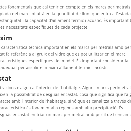
ectes fonamentals que cal tenir en compte en els marcs perimetrals
lada del marc influirà en la quantitat de llum que entra a l’estada
estanquitat i la capacitat d’aïllament tèrmic i acústic. És important 
s necessitats específiques de cada projecte.
àxim
característica tècnica important en els marcs perimetrals amb perf
 fa referència al gruix del vidre que es pot utilitzar en el marc,
 característiques específiques del model. És important considerar la
 adequat per assolir el màxim aïllament tèrmic i acústic.
stat
racions d’aigua a l’interior de l’habitatge. Alguns marcs perimetral
xen la possibilitat de desguàs encastat, cosa que significa que l’a
acte amb l’interior de l’habitatge, sinó que es canalitza a través d
característica és fonamental a regions amb alta precipitació. És
desguàs encastat en triar un marc perimetral amb perfil de trencam