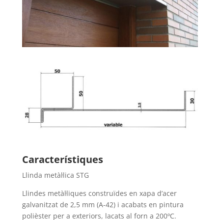
Característiques
Llinda metàl·lica STG
Llindes metàl·liques construïdes en xapa d’acer
galvanitzat de 2,5 mm (A-42) i acabats en pintura
polièster per a exteriors, lacats al forn a 200ºC.