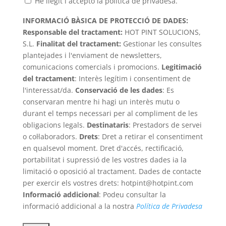
He llegit i accepto la política de privadesa.
INFORMACIÓ BÀSICA DE PROTECCIÓ DE DADES:
Responsable del tractament:
HOT PINT SOLUCIONS,
S.L.
Finalitat del tractament
:
Gestionar les consultes
plantejades i l'enviament de newsletters,
comunicacions comercials i promocions.
Legitimació
del tractament
: Interès legítim i consentiment de
l'interessat/da.
Conservació de les dades
: Es
conservaran mentre hi hagi un interès mutu o
durant el temps necessari per al compliment de les
obligacions legals.
Destinataris
: Prestadors de servei
o col·laboradors.
Drets
: Dret a retirar el consentiment
en qualsevol moment. Dret d'accés, rectificació,
portabilitat i supressió de les vostres dades ia la
limitació o oposició al tractament. Dades de contacte
per exercir els vostres drets: hotpint@hotpint.com
Informació addicional
: Podeu consultar la
informació addicional a la nostra
Política de Privadesa