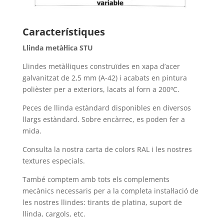
Característiques
Llinda metàl·lica STU
Llindes metàl·liques construïdes en xapa d’acer
galvanitzat de 2,5 mm (A-42) i acabats en pintura
polièster per a exteriors, lacats al forn a 200ºC.
Peces de llinda estàndard disponibles en diversos
llargs estàndard. Sobre encàrrec, es poden fer a
mida.
Consulta la nostra carta de colors RAL i les nostres
textures especials.
També comptem amb tots els complements
mecànics necessaris per a la completa instal·lació de
les nostres llindes: tirants de platina, suport de
llinda, cargols, etc.