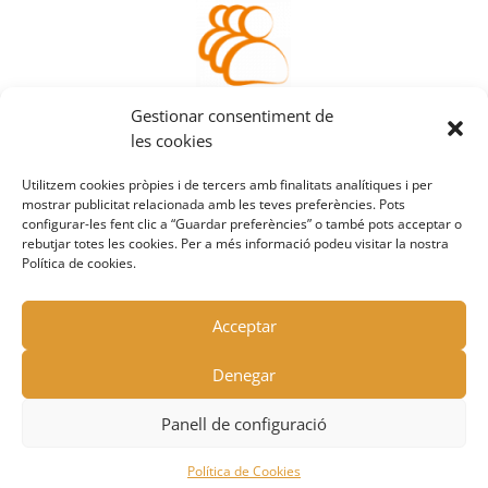
Accedeix a la teva
Gestionar consentiment de
àrea de client
les cookies
Utilitzem cookies pròpies i de tercers amb finalitats analítiques i per
mostrar publicitat relacionada amb les teves preferències. Pots
configurar-les fent clic a “Guardar preferències” o també pots acceptar o
rebutjar totes les cookies. Per a més informació podeu visitar la nostra
Política de cookies.
Acceptar
Denegar
© HOTPINT SOLUCIONS S.L.|
Avís legal
|
Política de
Panell de configuració
privacitat
|
Política de cookies
Política de Cookies
-->