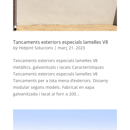
Tancaments exteriors especials lamel·les V8
by
Hotpint Solucions
|
març 21, 2023
Tancaments exteriors especials lamel·les V8
metàl·lics, galvanitzats i lacats Característiques
Tancaments exteriors especials lamel·les V8
Tancaments per a tota mena d’exteriors. Disseny
modular segons models. Fabricat en xapa
galvanitzada i lacat al forn a 200...