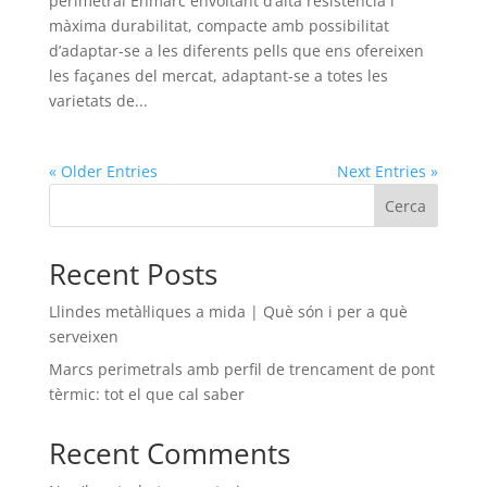
perimetral Enmarc envoltant d’alta resistència i
màxima durabilitat, compacte amb possibilitat
d’adaptar-se a les diferents pells que ens ofereixen
les façanes del mercat, adaptant-se a totes les
varietats de...
« Older Entries
Next Entries »
Cerca
Recent Posts
Llindes metàl·liques a mida | Què són i per a què
serveixen
Marcs perimetrals amb perfil de trencament de pont
tèrmic: tot el que cal saber
Recent Comments