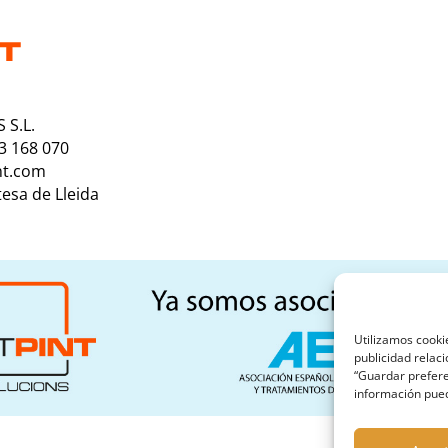
 S.L.
73 168 070
nt.com
tesa de Lleida
Utilizamos cooki
publicidad relac
“Guardar prefere
información puede