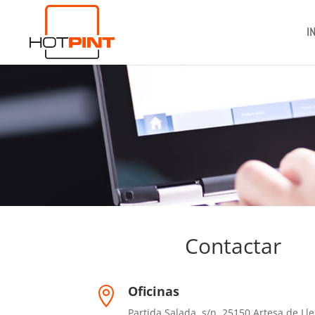
I
Contactar
Oficinas

Partida Salada, s/n. 25150 Artesa de Lle