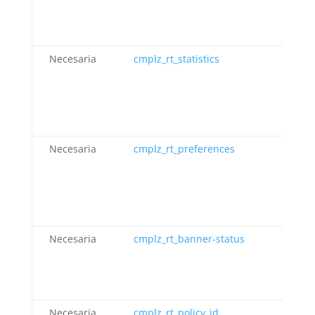
Necesaria
cmplz_rt_statistics
Co
Necesaria
cmplz_rt_preferences
Co
Necesaria
cmplz_rt_banner-status
Co
Necesaria
cmplz_rt_policy_id
Co