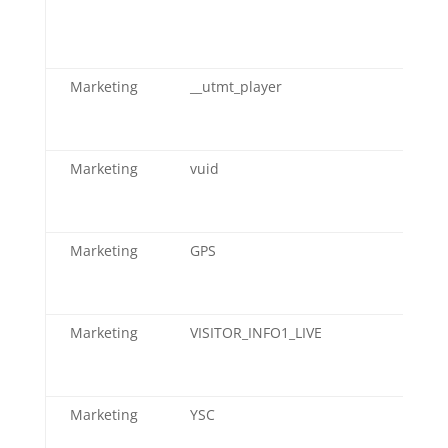
Fo
Marketing
__utmt_player
Vi
Marketing
vuid
Vi
Marketing
GPS
Yo
Marketing
VISITOR_INFO1_LIVE
Yo
Marketing
YSC
Yo