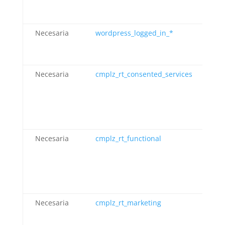
Necesaria
wordpress_logged_in_*
Wo
Necesaria
cmplz_rt_consented_services
Co
Necesaria
cmplz_rt_functional
Co
Necesaria
cmplz_rt_marketing
Co