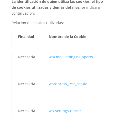
La identificación de quién utiliza las cookies, el tipo
de cookies utilizadas y demás detalles
, se indica a
continuación:
Relación de cookies utilizadas:
Finalidad
Nombre de la Cookie
Pr
Finalidad
Nombre de la Cookie
Pr
Necesaria
wpEmojiSettingsSupports
Wo
Necesaria
wordpress_test_cookie
Wo
Necesaria
wp-settings-time-*
Wo