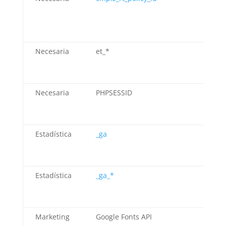
Necesaria
et_*
El
T
Necesaria
PHPSESSID
I
Estadística
_ga
Go
An
Estadística
_ga_*
Go
An
Marketing
Google Fonts API
Go