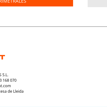
RIMETRALES
 S.L.
73 168 070
nt.com
tesa de Lleida